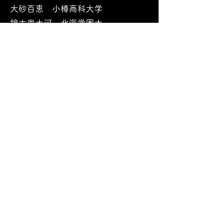
大砂百恵 小樽商科大学
錦古里大河 北海学園大
学
​興南学園の首里城火災後からの部活動につい
てのインタビュー
詳細はこちら
詳細はこちら
詳細はこちら