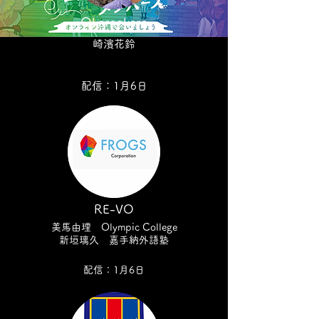
Okaraokara
崎濱花鈴
配信：1
月
6日
RE-VO
美
馬由理
Ol
ympic College
新垣璃
久 嘉手納外語塾
配信：1
月
6日