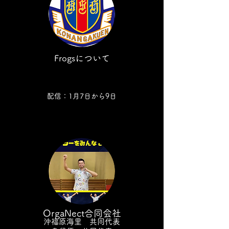
Frogsについて
配信：
1
月7
日から9日
OrgaNect合同会社
沖福原海里 共同代表