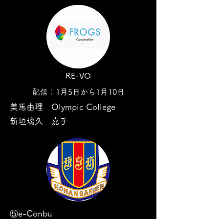
RE-VO
配信：1月5日から1月10日
美馬由理 Olympic College
新垣璃久 嘉手
納外語塾
⑤e-Conbu