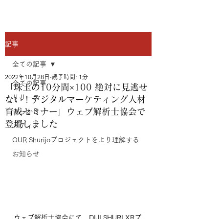
記事
全ての記事
2022年10月28日
読了時間: 1分
全ての記事
「珠玉の10分間×100 絶対に見逃せ
リリース
ない！デジタルマーケティング人材
育成セミナー」ウェブ解析士協会で
きっかけ
登壇しました
メディア
OUR Shurijoプロジェクトをより理解する
お知らせ
ウェブ解析士協会にて、DIJI SHURI XRプ