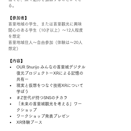
る。
【参加者】
首里地域の学生、または首里観光に興味
関心のある学生（10才以上）〜12人程度
を想定
首里地域住人〜自由参加（体験は〜20人
想定）
【内容】
OUR Shurijo みんなの首里城デジタル
復元プロジェクトーXRによる記憶の
共有ー
現実と仮想をつなぐ技術XRについて
学ぼう
＃Z世代が持つSNSのチカラ
「未来の首里城観光を考える」ワー
クショップ
ワークショップ発表プレゼン
XR体験ブース