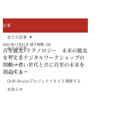
記事
全ての記事
2021年11月21日
読了時間: 3分
全ての記事
首里観光×テクノロジー 未来の観光
リリース
を考えるデジタルワークショップの
開催ー若い世代と共に首里の未来を
きっかけ
創造するー
メディア
OUR Shurijoプロジェクトをより理解する
お知らせ