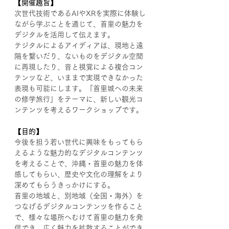
【開催趣旨】
次世代技術であるAIやXRを実際に体験し
ながら学ぶことを通じて、首里の魅力を
デジタルを活用して伝えます。
テジタルによるアイディアは、現地と遠
隔を繋いだり、ないものをデジタル空間
に再現したり、音と視覚による複合コン
テンツなど、いままで実現できなかった
表現も可能にします。「首里城への未来
の修学旅行」をテーマに、新しい観光コ
ンテンツを考えるワークショップです。
【目的】
今後を担う若い世代に興味をもってもら
えるような魅力的なデジタルコンテンツ
を考えることで、沖縄・首里の魅力を体
感してもらい、歴史や文化の理解をより
深めてもらうきっかけにする。
首里の地域と、別地域（全国・海外）を
つなげるデジタルコンテンツを作ること
で、様々な場所へむけて首里の魅力を発
信でき、広く魅力を拡散することができ