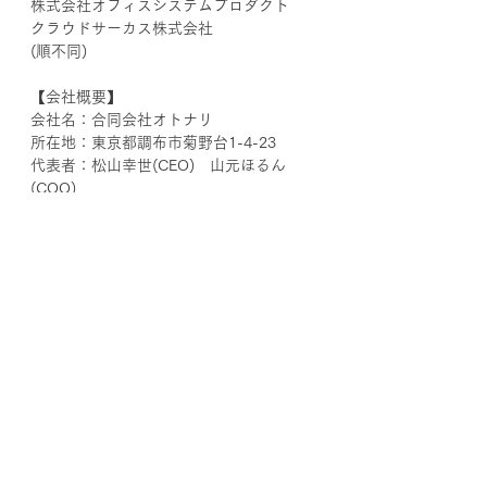
株式会社オフィスシステムプロダクト
クラウドサーカス株式会社
(順不同)
【会社概要】
会社名：合同会社オトナリ
所在地：東京都調布市菊野台1-4-23
代表者：松山幸世(CEO)　山元ほるん
(COO)
設立：2021年4月
URL：
https://www.oto-nari.jp/
事業内容：地域PRメディア「SHARE 
LOCAL STORIES」企画・運営/地域活性
化活動におけるIT技術の活用/地域活性化
におけるマーケティング施策
【本リリースに関する報道お問い合わせ
先】
合同会社オトナリ
info@oto-nari.jp
SUPPORT SHURIJOホームページ
https://www.support-shurijo.org/