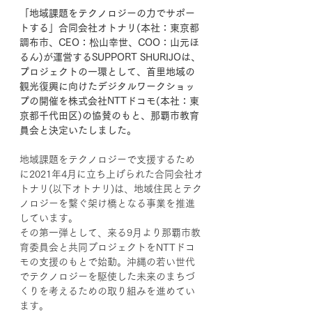
「地域課題をテクノロジーの力でサポー
トする」合同会社オトナリ(本社：東京都
調布市、CEO：松山幸世、COO：山元ほ
るん)が運営するSUPPORT SHURIJOは、
プロジェクトの一環として、首里地域の
観光復興に向けたデジタルワークショッ
プの開催を株式会社NTTドコモ(本社：東
京都千代田区)の協賛のもと、那覇市教育
員会と決定いたしました。
地域課題をテクノロジーで支援するため
に2021年4月に立ち上げられた合同会社オ
トナリ(以下オトナリ)は、地域住民とテク
ノロジーを繋ぐ架け橋となる事業を推進
しています。
その第一弾として、来る9月より那覇市教
育委員会と共同プロジェクトをNTTドコ
モの支援のもとで始動。沖縄の若い世代
でテクノロジーを駆使した未来のまちづ
くりを考えるための取り組みを進めてい
ます。