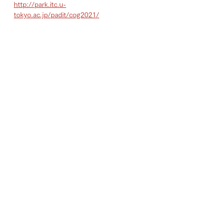
http://park.itc.u-
tokyo.ac.jp/padit/cog2021/