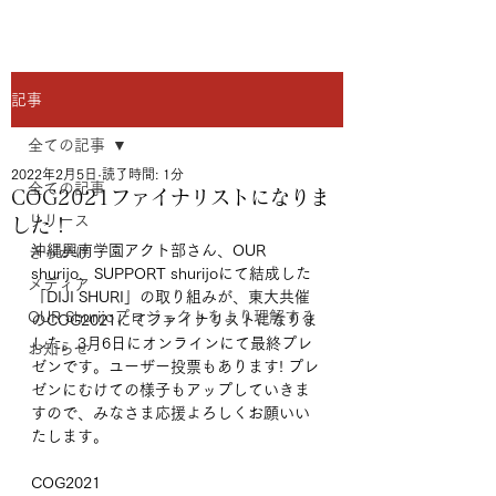
記事
全ての記事
2022年2月5日
読了時間: 1分
全ての記事
COG2021ファイナリストになりま
リリース
した！
沖縄興南学園アクト部さん、OUR 
きっかけ
shurijo、SUPPORT shurijoにて結成した
メディア
「DIJI SHURI」の取り組みが、東大共催
OUR Shurijoプロジェクトをより理解する
のCOG2021にてファイナリストになりま
した。3月6日にオンラインにて最終プレ
お知らせ
ゼンです。ユーザー投票もあります! プレ
ゼンにむけての様子もアップしていきま
すので、みなさま応援よろしくお願いい
たします。
COG2021